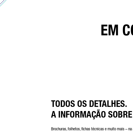
EM C
* O
Pro
dis
fin
Dai
nas
TODOS OS DETALHES.
A INFORMAÇÃO SOBRE
Brochuras, folhetos, fichas técnicas e muito mais – na