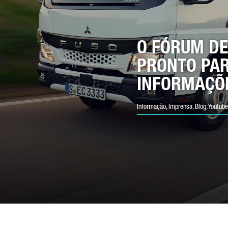
PO DE PEDIDO*
O FÓRUM DE
PRONTO PAR
RREIO ELECTRÓNICO*
INFORMAÇÕ
Informação, Imprensa, Blog, Youtube
MERO DE TELEFONE*
SUA MENSAGEM (OPCIONAL)