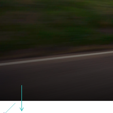
TI
CO
NÚ
A 