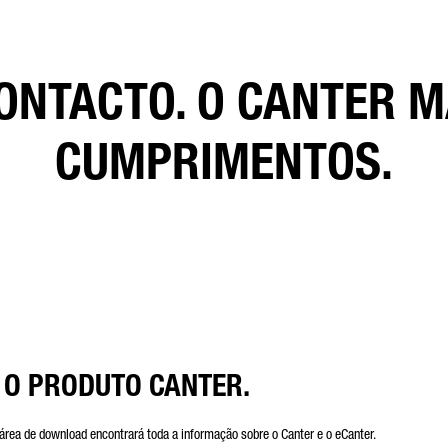
ONTACTO. O CANTER 
 campo é obrigatório
cessaremos, armazenaremos e utilizaremos cuidadosamente os seus dados de acordo com as
posições legais sobre protecção de dados, em conformidade com o seu consentimento, apenas com 
CUMPRIMENTOS.
alidade de processar a sua consulta. Mais detalhes sobre o processamento dos seus dados pessoais 
mler Truck AG, bem como informações detalhadas sobre os seus direitos, podem ser encontrados on
 informações sobre protecção de dados.
Friendly Captcha
 O PRODUTO CANTER.
 área de download encontrará toda a informação sobre o Canter e o eCanter.