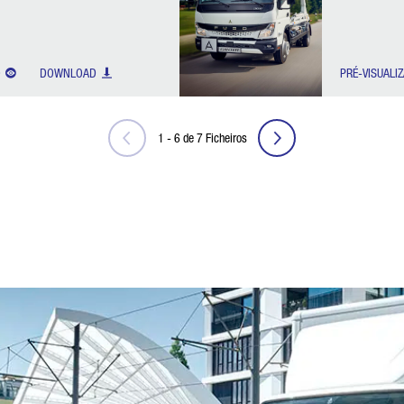
O
DOWNLOAD
PRÉ-VISUALI
1
-
6
de
7
Ficheiros