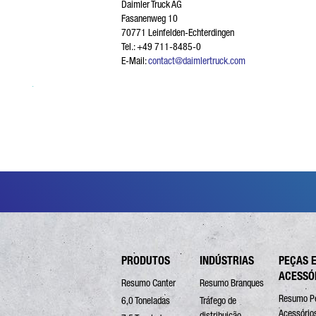
Daimler Truck AG
TI
Fasanenweg 10
70771 Leinfelden-Echterdingen
Tel.: +49 711-8485-0
E-Mail:
contact@daimlertruck.com
CO
NÚ
A 
PRODUTOS
INDÚSTRIAS
PEÇAS 
ACESSÓ
Resumo Canter
Resumo Branques
Resumo P
6,0 Toneladas
Tráfego de
Acessório
distribuição