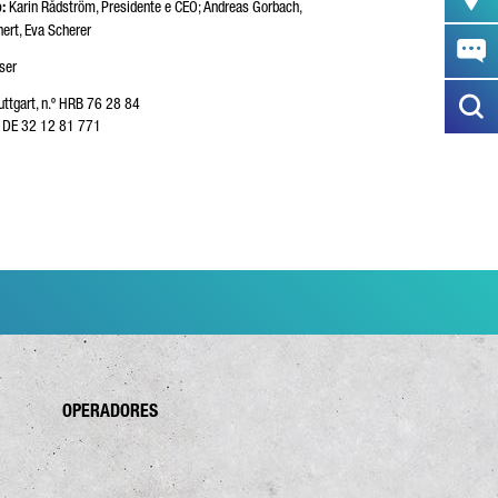
:
Karin Rådström, Presidente e CEO; Andreas Gorbach,
ert, Eva Scherer
ser
uttgart, n.º HRB 76 28 84
s: DE 32 12 81 771
OPERADORES