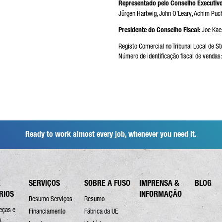
Representado pelo Conselho Executivo
PO DE PEDIDO*
Jürgen Hartwig, John O’Leary, Achim Puch
Presidente do Conselho Fiscal:
Joe Kae
Registo Comercial no Tribunal Local de St
Número de identificação fiscal de venda
RREIO ELECTRÓNICO*
MERO DE TELEFONE*
Ready to work almost every job, whenever you need it.
SUA MENSAGEM (OPCIONAL)
E
SERVIÇOS
SOBRE A FUSO
IMPRENSA &
BLOG
RIOS
INFORMAÇÃO
Resumo Serviços
Resumo
eças e
Financiamento
Fábrica da UE
s