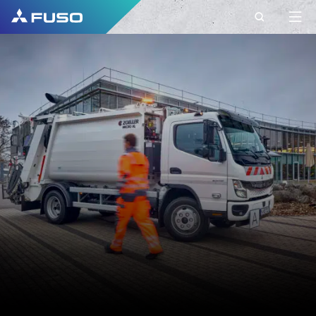
CONTACTO
FUSO EUROPE
CONTACTO
Tem perguntas? Envie-nos o seu pedido
através deste formulário de contacto.
PRIMEIRO NOME*
APELIDO*