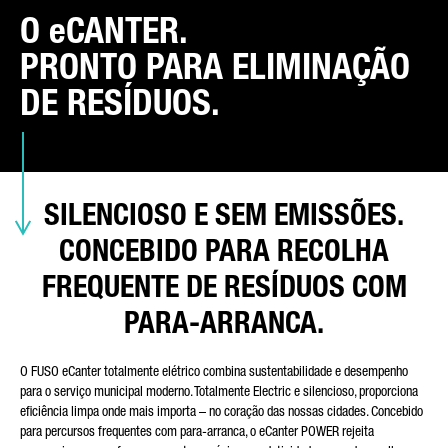
O eCANTER.
DISTRITO
PRONTO PARA ELIMINAÇÃO
DE RESÍDUOS.
TIPO DE PEDIDO*
SILENCIOSO E SEM EMISSÕES.
CONCEBIDO PARA RECOLHA
CORREIO ELECTRÓNICO*
FREQUENTE DE RESÍDUOS COM
PARA-ARRANCA.
O FUSO eCanter totalmente elétrico combina sustentabilidade e desempenho
NÚMERO DE TELEFONE*
para o serviço municipal moderno. Totalmente Electric e silencioso, proporciona
eficiência limpa onde mais importa – no coração das nossas cidades. Concebido
para percursos frequentes com para-arranca, o eCanter POWER rejeita