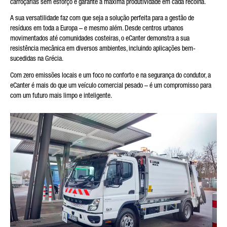
carroçarias sem esforço e garante a máxima produtividade em cada recolha.
A sua versatilidade faz com que seja a solução perfeita para a gestão de
A SUA MENSAGEM (OPCIONAL)
resíduos em toda a Europa – e mesmo além. Desde centros urbanos
movimentados até comunidades costeiras, o eCanter demonstra a sua
resistência mecânica em diversos ambientes, incluindo aplicações bem-
sucedidas na Grécia.
Com zero emissões locais e um foco no conforto e na segurança do condutor, a
eCanter é mais do que um veículo comercial pesado – é um compromisso para
com um futuro mais limpo e inteligente.
* O campo é obrigatório
Processaremos, armazenaremos e utilizaremos
cuidadosamente os seus dados de acordo com as disposições
legais sobre protecção de dados, em conformidade com o seu
consentimento, apenas com a finalidade de processar a sua
consulta. Mais detalhes sobre o processamento dos seus
dados pessoais pela Daimler Truck AG, bem como
informações detalhadas sobre os seus direitos, podem ser
encontrados online nas informações sobre protecção de
dados.