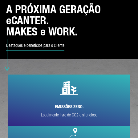
A PRÓXIMA GERAÇÃO
DISTRITO
eCANTER.
MAKES e WORK.
Destaques e benefícios para o cliente
TIPO DE PEDIDO*
CORREIO ELECTRÓNICO*
EMISSÕES ZERO.
Localmente livre de CO2 e silencioso
NÚMERO DE TELEFONE*