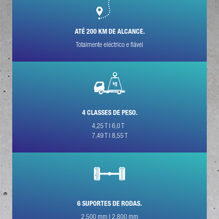
A SUA MENSAGEM (OPCIONAL)
ATÉ 200 KM DE ALCANCE.
Totalmente eléctrico e fiável
4 CLASSES DE PESO.
* O campo é obrigatório
Processaremos, armazenaremos e utilizaremos
4,25 T I 6,0 T
cuidadosamente os seus dados de acordo com as disposições
7,49 T I 8,55 T
legais sobre protecção de dados, em conformidade com o seu
consentimento, apenas com a finalidade de processar a sua
consulta. Mais detalhes sobre o processamento dos seus
dados pessoais pela Daimler Truck AG, bem como
informações detalhadas sobre os seus direitos, podem ser
encontrados online nas informações sobre protecção de
dados.
6 SUPORTES DE RODAS.
2.500 mm I 2.800 mm