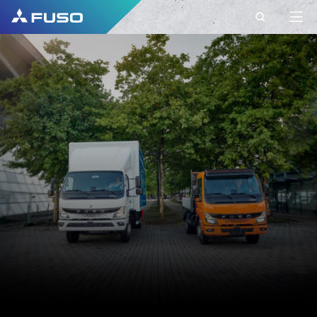
CONTACTO
FUSO EUROPE
CONTACTO
Tem perguntas? Envie-nos o seu pedido
através deste formulário de contacto.
PRIMEIRO NOME*
APELIDO*