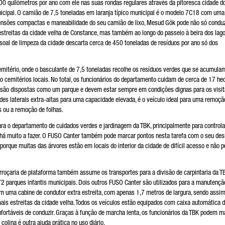
 quilómetros por ano com ele nas suas rondas regulares através da pitoresca cidade d
icipal. O camião de 7,5 toneladas em laranja típico municipal é o modelo 7C18 com uma
imensões compactas e maneabilidade do seu camião de lixo, Mesud Gök pode não só conduz
streitas da cidade velha de Constance, mas também ao longo do passeio à beira dos lago
pessoal de limpeza da cidade descarta cerca de 450 toneladas de resíduos por ano só dos
mitério, onde o basculante de 7,5 toneladas recolhe os resíduos verdes que se acumulam
o cemitérios locais. No total, os funcionários do departamento cuidam de cerca de 17 he
são dispostas como um parque e devem estar sempre em condições dignas para os visit
es laterais extra-altas para uma capacidade elevada, é o veículo ideal para uma remoçã
es ou a remoção de folhas.
ara o departamento de cuidados verdes e jardinagem da TBK, principalmente para controla
há muito a fazer. O FUSO Canter também pode marcar pontos nesta tarefa com o seu des
porque muitas das árvores estão em locais do interior da cidade de difícil acesso e não 
arroçaria de plataforma também assume os transportes para a divisão de carpintaria da TB
2 parques infantis municipais. Dois outros FUSO Canter são utilizados para a manutençã
m uma cabine de condutor extra estreita, com apenas 1,7 metros de largura, sendo assim
mais estreitas da cidade velha. Todos os veículos estão equipados com caixa automática 
ortáveis de conduzir. Graças à função de marcha lenta, os funcionários da TBK podem m
olina é outra ajuda prática no uso diário.