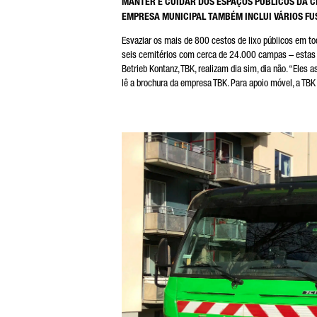
MANTER E CUIDAR DOS ESPAÇOS PÚBLICOS DA CI
EMPRESA MUNICIPAL TAMBÉM INCLUI VÁRIOS FU
Esvaziar os mais de 800 cestos de lixo públicos em to
seis cemitérios com cerca de 24.000 campas – estas s
Betrieb Kontanz, TBK, realizam dia sim, dia não. “Ele
* O
lê a brochura da empresa TBK. Para apoio móvel, a TBK
Pro
dis
fin
Dai
nas