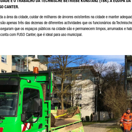
DADE É O TRABALHO DA TECHNISCHE BETRIEBE KONSTANZ (TBK). A EQUIPA DA
SO CANTER.
da a área da cidade, cuidar de milhares de árvores existentes na cidade e manter adequ
ão apenas três das dezenas de diferentes actividades que os funcionários da Technisch
s asseguram que os espaços públicos na cidade são e permanecem limpos, arrumados e hab
 campo é obrigatório
 conta com FUSO Canter, que é ideal para uso municipal.
cessaremos, armazenaremos e utilizaremos cuidadosamente os seus dados de acordo com as
posições legais sobre protecção de dados, em conformidade com o seu consentimento, apenas com 
alidade de processar a sua consulta. Mais detalhes sobre o processamento dos seus dados pessoais 
mler Truck AG, bem como informações detalhadas sobre os seus direitos, podem ser encontrados on
 informações sobre protecção de dados.
Friendly Captcha