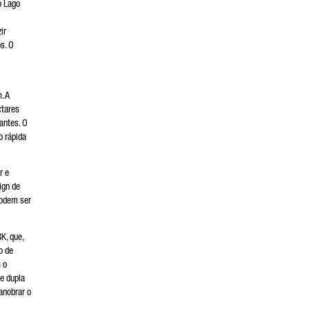
o Lago
ir
s. O
. A
ctares
antes. O
o rápida
r e
ign de
podem ser
K, que,
o de
 o
de dupla
anobrar o