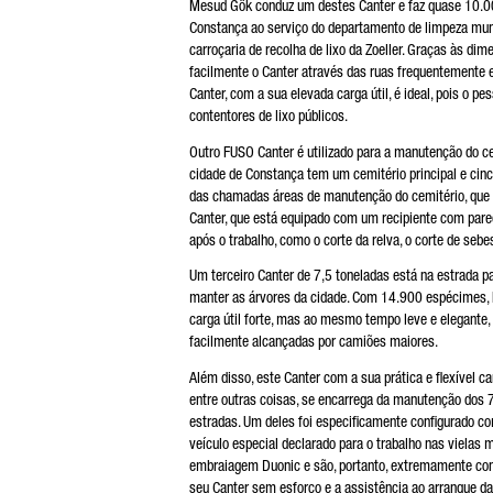
Mesud Gök conduz um destes Canter e faz quase 10.000
Constança ao serviço do departamento de limpeza mun
carroçaria de recolha de lixo da Zoeller. Graças às d
facilmente o Canter através das ruas frequentemente e
Canter, com a sua elevada carga útil, é ideal, pois o 
contentores de lixo públicos.
Outro FUSO Canter é utilizado para a manutenção do ce
cidade de Constança tem um cemitério principal e cinc
das chamadas áreas de manutenção do cemitério, que 
Canter, que está equipado com um recipiente com pared
após o trabalho, como o corte da relva, o corte de seb
Um terceiro Canter de 7,5 toneladas está na estrada p
manter as árvores da cidade. Com 14.900 espécimes, 
carga útil forte, mas ao mesmo tempo leve e elegante, 
facilmente alcançadas por camiões maiores.
Além disso, este Canter com a sua prática e flexível c
entre outras coisas, se encarrega da manutenção dos 7
estradas. Um deles foi especificamente configurado co
veículo especial declarado para o trabalho nas vielas 
embraiagem Duonic e são, portanto, extremamente conf
seu Canter sem esforço e a assistência ao arranque da c