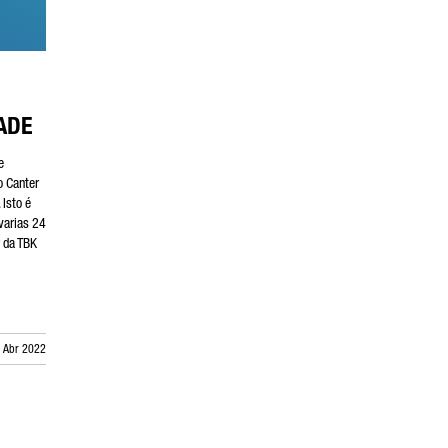
ADE
e
o Canter
 Isto é
varias 24
r da TBK
. Abr 2022