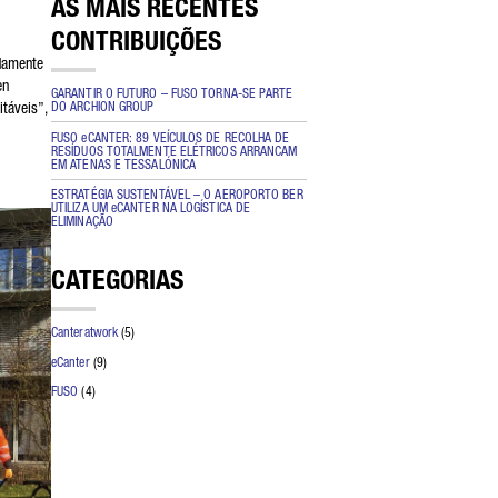
AS MAIS RECENTES
CONTRIBUIÇÕES
adamente
en
GARANTIR O FUTURO – FUSO TORNA-SE PARTE
itáveis”,
DO ARCHION GROUP
FUSO eCANTER: 89 VEÍCULOS DE RECOLHA DE
RESÍDUOS TOTALMENTE ELÉTRICOS ARRANCAM
a
EM ATENAS E TESSALÓNICA
pela
line
ESTRATÉGIA SUSTENTÁVEL – O AEROPORTO BER
UTILIZA UM eCANTER NA LOGÍSTICA DE
ELIMINAÇÃO
CATEGORIAS
Canteratwork
(5)
eCanter
(9)
FUSO
(4)