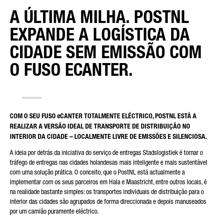
A ÚLTIMA MILHA. POSTNL
DISTRITO
EXPANDE A LOGÍSTICA DA
CIDADE SEM EMISSÃO COM
O FUSO ECANTER.
TIPO DE PEDIDO*
COM O SEU FUSO eCANTER TOTALMENTE ELÉCTRICO, POSTNL ESTÁ A
REALIZAR A VERSÃO IDEAL DE TRANSPORTE DE DISTRIBUIÇÃO NO
CORREIO ELECTRÓNICO*
INTERIOR DA CIDADE – LOCALMENTE LIVRE DE EMISSÕES E SILENCIOSA.
A ideia por detrás da iniciativa do serviço de entregas Stadslogistiek é tornar o
tráfego de entregas nas cidades holandesas mais inteligente e mais sustentável
com uma solução prática. O conceito, que o PostNL está actualmente a
implementar com os seus parceiros em Haia e Maastricht, entre outros locais, é
NÚMERO DE TELEFONE*
na realidade bastante simples: os transportes individuais de distribuição para o
interior das cidades são agrupados de forma direccionada e depois manuseados
por um camião puramente eléctrico.