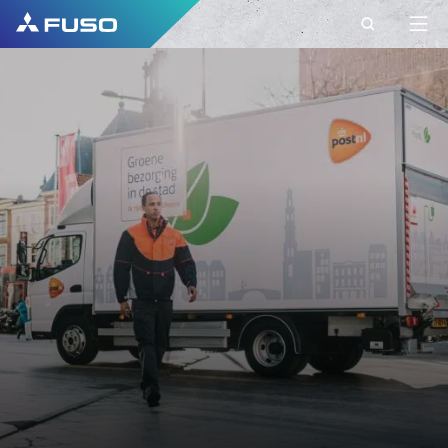
CONTACTO
FUSO EUROPE
CONTACTO
Tem perguntas? Envie-nos o seu pedido
através deste formulário de contacto.
PRIMEIRO NOME*
APELIDO*