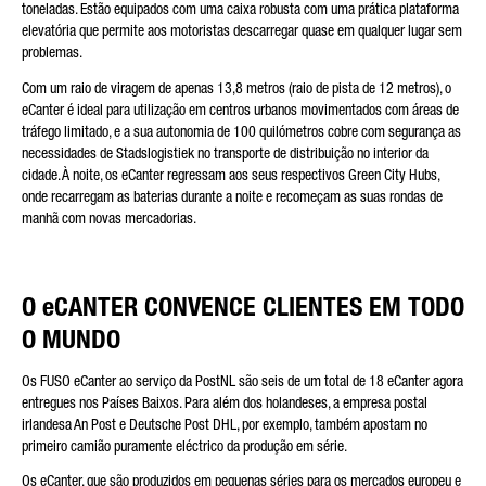
toneladas. Estão equipados com uma caixa robusta com uma prática plataforma
elevatória que permite aos motoristas descarregar quase em qualquer lugar sem
problemas.
Com um raio de viragem de apenas 13,8 metros (raio de pista de 12 metros), o
eCanter é ideal para utilização em centros urbanos movimentados com áreas de
tráfego limitado, e a sua autonomia de 100 quilómetros cobre com segurança as
necessidades de Stadslogistiek no transporte de distribuição no interior da
cidade. À noite, os eCanter regressam aos seus respectivos Green City Hubs,
onde recarregam as baterias durante a noite e recomeçam as suas rondas de
manhã com novas mercadorias.
O eCANTER CONVENCE CLIENTES EM TODO
O MUNDO
Os FUSO eCanter ao serviço da PostNL são seis de um total de 18 eCanter agora
entregues nos Países Baixos. Para além dos holandeses, a empresa postal
irlandesa An Post e Deutsche Post DHL, por exemplo, também apostam no
primeiro camião puramente eléctrico da produção em série.
Os eCanter, que são produzidos em pequenas séries para os mercados europeu e