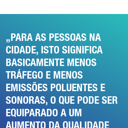
A SUA MENSAGEM (OPCIONAL)
PARA AS PESSOAS NA
CIDADE, ISTO SIGNIFICA
BASICAMENTE MENOS
* O campo é obrigatório
TRÁFEGO E MENOS
Processaremos, armazenaremos e utilizaremos
cuidadosamente os seus dados de acordo com as disposições
legais sobre protecção de dados, em conformidade com o seu
EMISSÕES POLUENTES E
consentimento, apenas com a finalidade de processar a sua
consulta. Mais detalhes sobre o processamento dos seus
dados pessoais pela Daimler Truck AG, bem como
SONORAS, O QUE PODE SER
informações detalhadas sobre os seus direitos, podem ser
encontrados online nas informações sobre protecção de
dados.
EQUIPARADO A UM
AUMENTO DA QUALIDADE