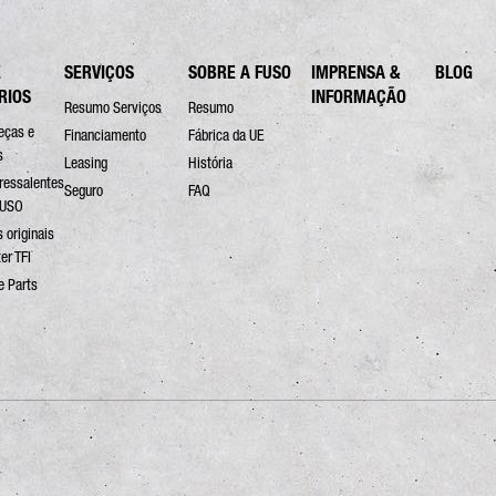
E
SERVIÇOS
SOBRE A FUSO
IMPRENSA &
BLOG
RIOS
INFORMAÇÃO
Resumo Serviços
Resumo
eças e
Financiamento
Fábrica da UE
s
Leasing
História
ressalentes
Seguro
FAQ
FUSO
 originais
er TFI
e Parts