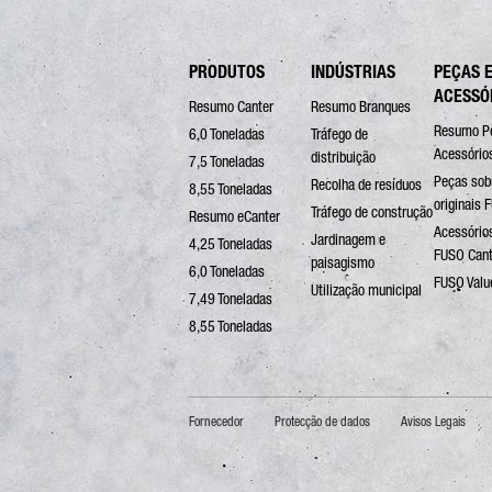
PRODUTOS
INDÚSTRIAS
PEÇAS 
ACESSÓ
Resumo Canter
Resumo Branques
Resumo P
6,0 Toneladas
Tráfego de
Acessório
distribuição
7,5 Toneladas
Peças sob
Recolha de resíduos
8,55 Toneladas
originais 
Tráfego de construção
Resumo eCanter
Acessórios
Jardinagem e
4,25 Toneladas
FUSO Cant
paisagismo
6,0 Toneladas
FUSO Valu
Utilização municipal
7,49 Toneladas
8,55 Toneladas
Fornecedor
Protecção de dados
Avisos Legais