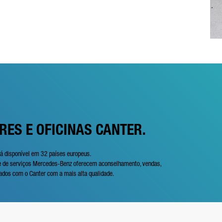
RES E OFICINAS CANTER.
á disponível em 32 países europeus.
de de serviços Mercedes-Benz oferecem aconselhamento, vendas,
ados com o Canter com a mais alta qualidade.