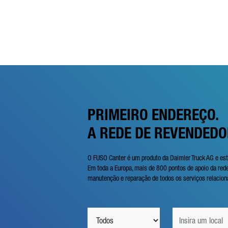
PRIMEIRO ENDEREÇO.
A REDE DE REVENDEDO
O FUSO Canter é um produto da Daimler Truck AG e est
Em toda a Europa, mais de 800 pontos de apoio da re
manutenção e reparação de todos os serviços relacion