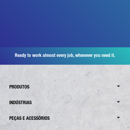
Ready to work almost every job, whenever you need it.
PRODUTOS
Resumo Canter
INDÚSTRIAS
6,0 Toneladas
Resumo Branques
PEÇAS E ACESSÓRIOS
7,5 Toneladas
Tráfego de distribuição