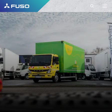
CONTACTO
FUSO EUROPE
CONTACTO
Tem perguntas? Envie-nos o seu pedido
através deste formulário de contacto.
PRIMEIRO NOME*
APELIDO*