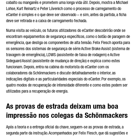
cobalto ou manganês e prometem uma longa vida útil. Depois, mostra a Michael
Lohse, Kurt Reinartz e Peter Lövenich como o processo de carregamento do
eCanter é simples e o que deve ser observado – e sim, antes da partida, a ficha
deve ser retirada e a caixa de carregamento fechada.
Numa visita ao veículo, os futuros utilizadores do eCanter descobrirão onde se
encontram equipamentos de segurança específicos, como o botão de paragem de
emergência, que desliga os componentes de alta tensão. Felix Flesch aponta para
os sensores dos sistemas de segurança de série Active Brake Assist (sistema de
travagem de emergência), LDWS (assistente de faixa de rodagem) e Active
Sideguard Assist (assistente de mudança de direção) e explica como estes
funcionam. Depois, entra na cabina do motorista do eCanter com os
colaboradores da Schönmackers e discute detalhadamente o interior, as
indicações digitais e as particularidades especiais do eCanter. Por exemplo, os
quatro modos de recuperação de intensidade diferente e como estes podem ser
utilizados para a recuperação de energia.
As provas de estrada deixam uma boa
impressão nos colegas da Schönmackers
Após a teoria e a entrega oficial da chave, seguem-se as provas de estrada, a
segunda parte da instrução. Acompanhados por Felix Flesch, que dá sugestões e