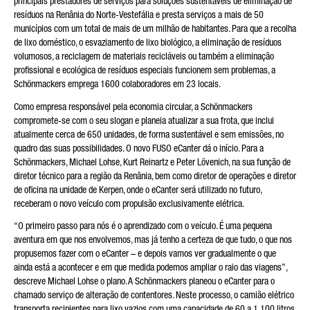
principais prestadores de serviços para soluções sustentáveis de eliminação de
resíduos na Renânia do Norte-Vestefália e presta serviços a mais de 50
A SUA MENSAGEM (OPCIONAL)
municípios com um total de mais de um milhão de habitantes. Para que a recolha
de lixo doméstico, o esvaziamento de lixo biológico, a eliminação de resíduos
volumosos, a reciclagem de materiais recicláveis ou também a eliminação
profissional e ecológica de resíduos especiais funcionem sem problemas, a
Schönmackers emprega 1600 colaboradores em 23 locais.
Como empresa responsável pela economia circular, a Schönmackers
compromete-se com o seu slogan e planeia atualizar a sua frota, que inclui
atualmente cerca de 650 unidades, de forma sustentável e sem emissões, no
quadro das suas possibilidades. O novo FUSO eCanter dá o início. Para a
Schönmackers, Michael Lohse, Kurt Reinartz e Peter Lövenich, na sua função de
* O campo é obrigatório
Processaremos, armazenaremos e utilizaremos
diretor técnico para a região da Renânia, bem como diretor de operações e diretor
cuidadosamente os seus dados de acordo com as disposições
de oficina na unidade de Kerpen, onde o eCanter será utilizado no futuro,
legais sobre protecção de dados, em conformidade com o seu
receberam o novo veículo com propulsão exclusivamente elétrica.
consentimento, apenas com a finalidade de processar a sua
consulta. Mais detalhes sobre o processamento dos seus
“O primeiro passo para nós é o aprendizado com o veículo. É uma pequena
dados pessoais pela Daimler Truck AG, bem como
aventura em que nos envolvemos, mas já tenho a certeza de que tudo, o que nos
informações detalhadas sobre os seus direitos, podem ser
encontrados online nas informações sobre protecção de
propusemos fazer com o eCanter – e depois vamos ver gradualmente o que
dados.
ainda está a acontecer e em que medida podemos ampliar o raio das viagens”,
descreve Michael Lohse o plano. A Schönmackers planeou o eCanter para o
chamado serviço de alteração de contentores. Neste processo, o camião elétrico
transporta recipientes para lixo vazios com uma capacidade de 60 a 1.100 litros,