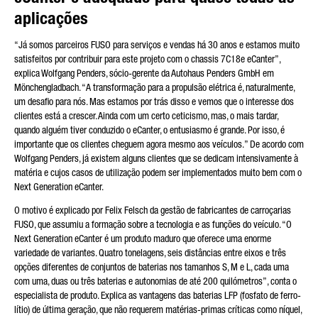
aplicações
“Já somos parceiros FUSO para serviços e vendas há 30 anos e estamos muito
satisfeitos por contribuir para este projeto com o chassis 7C18e eCanter”,
explica Wolfgang Penders, sócio-gerente da Autohaus Penders GmbH em
Mönchengladbach. “A transformação para a propulsão elétrica é, naturalmente,
um desafio para nós. Mas estamos por trás disso e vemos que o interesse dos
clientes está a crescer. Ainda com um certo ceticismo, mas, o mais tardar,
quando alguém tiver conduzido o eCanter, o entusiasmo é grande. Por isso, é
importante que os clientes cheguem agora mesmo aos veículos.” De acordo com
Wolfgang Penders, já existem alguns clientes que se dedicam intensivamente à
matéria e cujos casos de utilização podem ser implementados muito bem com o
Next Generation eCanter.
O motivo é explicado por Felix Felsch da gestão de fabricantes de carroçarias
FUSO, que assumiu a formação sobre a tecnologia e as funções do veículo. “O
Next Generation eCanter é um produto maduro que oferece uma enorme
variedade de variantes. Quatro tonelagens, seis distâncias entre eixos e três
opções diferentes de conjuntos de baterias nos tamanhos S, M e L, cada uma
com uma, duas ou três baterias e autonomias de até 200 quilómetros”, conta o
especialista de produto. Explica as vantagens das baterias LFP (fosfato de ferro-
lítio) de última geração, que não requerem matérias-primas críticas como níquel,