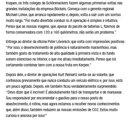
truques, os três colegas da Schönmackers fazem algumas primeiras voltas nas
grandes instalações da empresa Böckels. Começa com o gerente regional
Michael Lohse, que arranca rapidamente e, depois, volta a sair com um sorriso
muito largo. “Foi muito divertido conduzi-lo. A operação é simples e intuitiva.
Penso que as nossas viagens, que, apesar do pacote de baterias L, fizemos de
forma conservadora com 120 a 160 quilómetros, não serão um problema.”
Entrega ao diretor da oficina Peter Lövenich, que volta com impressões positivas:
“Por isso, o desenvolvimento de potência é naturalmente maravilhoso, mas
também gosto do tratamento de alta qualidade à primeira vista e do fundo
sonoro silencioso no interior, o que me atraiu imediatamente. Penso que irá
certamente combinar bem com a nossa frota em Kerpen.”
Depois dele, o diretor de operações Kurt Reinartz senta-se ao volante, que
confessou previamente que nunca conduziu um veículo elétrico e, por isso, está
um pouco agitado. Depois, ele também ficou verdadeiramente surpreendido:
“Devo dizer que é incrível! É absolutamente fácil de transportar e de manusear.
Sou responsável por encomendar o gasóleo para o nosso posto de
abastecimento, é rotina, mas agora estamos a recolher novos conhecimentos
que, além disso, também reduzem as nossas emissões de CO2. Estou muito
curiosa e ansiosa por isso!”