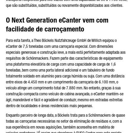
que são substituídos, substituídos ou novamente disponibilizados aos clientes.
O Next Generation eCanter vem com
Friendly Captcha
facilidade de carroçamento
Para esta tarefa, a Theo Böckels Nutzfahrzeuge GmbH de Willich equipou o
eCanter de 7,5 toneladas com uma carroçaria especial. Com dimensões
especiais generosas e construção leve, a mala está perfeitamente adaptada aos
requisitos de Schönmackers. Fazem parte das características de equipamento
uma plataforma elevatória de carga com uma capacidade de carga de 1,6
toneladas, bem como uma porta lateral adicional e um tabuleiro de fundo
totalmente soldado em alumínio para carga húmida ou suja. Com uma distância
entre eixos de 4.450 mm e um comprimento da carroçaria de 6.100 mm, o
veículo atinge um comprimento total de 7.880 mm. No entanto, graças à sua
construção compacta como veículo de cabina avançada, o eCanter mantém-se
ágil, manobrável e fácil e agradável de conduzir, mesmo em estradas estreitas
dentro de localidades e áreas residenciais mais pequenas.
Enquanto parceiro de longa data, a Böckels trata para a Schönmackers de quase
todas as carroçarias necessárias no setor da eliminação de resíduos e, com a
sua experiência em novas aquisições, também aconselha em matéria de