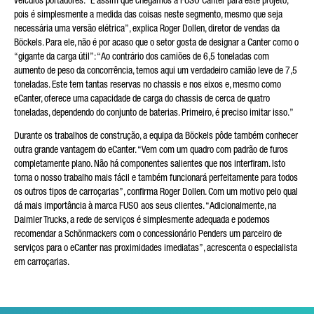
veículos portadores. “É assim que chegámos à FUSO Canter para este projeto,
pois é simplesmente a medida das coisas neste segmento, mesmo que seja
necessária uma versão elétrica”, explica Roger Dollen, diretor de vendas da
Böckels. Para ele, não é por acaso que o setor gosta de designar a Canter como o
“gigante da carga útil”: “Ao contrário dos camiões de 6,5 toneladas com
aumento de peso da concorrência, temos aqui um verdadeiro camião leve de 7,5
toneladas. Este tem tantas reservas no chassis e nos eixos e, mesmo como
eCanter, oferece uma capacidade de carga do chassis de cerca de quatro
toneladas, dependendo do conjunto de baterias. Primeiro, é preciso imitar isso.”
Durante os trabalhos de construção, a equipa da Böckels pôde também conhecer
outra grande vantagem do eCanter. “Vem com um quadro com padrão de furos
completamente plano. Não há componentes salientes que nos interfiram. Isto
torna o nosso trabalho mais fácil e também funcionará perfeitamente para todos
os outros tipos de carroçarias”, confirma Roger Dollen. Com um motivo pelo qual
dá mais importância à marca FUSO aos seus clientes. “Adicionalmente, na
Daimler Trucks, a rede de serviços é simplesmente adequada e podemos
recomendar a Schönmackers com o concessionário Penders um parceiro de
serviços para o eCanter nas proximidades imediatas”, acrescenta o especialista
em carroçarias.