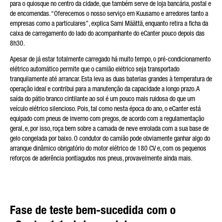
para o quiosque no centro da cidade, que também serve de loja bancária, postal e
de encomendas. “Oferecemos o nosso serviço em Kuusamo e arredores tanto a
empresas como a particulares”, explica Sami Määttä, enquanto retira a ficha da
caixa de carregamento do lado do acompanhante do eCanter pouco depois das
8h30.
Apesar de já estar totalmente carregado há muito tempo, o pré-condicionamento
elétrico automático permite que o camião elétrico seja transportado
tranquilamente até arrancar. Esta leva as duas baterias grandes à temperatura de
operação ideal e contribui para a manutenção da capacidade a longo prazo. A
saída do pátio branco cintilante ao sol é um pouco mais ruidosa do que um
veículo elétrico silencioso. Pois, tal como nesta época do ano, o eCanter está
equipado com pneus de inverno com pregos, de acordo com a regulamentação
geral, e, por isso, roça bem sobre a camada de neve enrolada com a sua base de
gelo congelada por baixo. O condutor do camião pode obviamente ganhar algo do
arranque dinâmico obrigatório do motor elétrico de 180 CV e, com os pequenos
reforços de aderência pontiagudos nos pneus, provavelmente ainda mais.
Fase de teste bem-sucedida com o