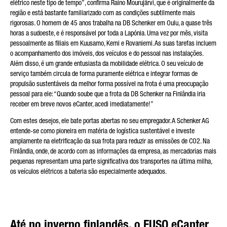
elétrico neste tipo de tempo”, confirma Raino Mourujärvi, que é originalmente da
região e está bastante familiarizado com as condições subtilmente mais
rigorosas. O homem de 45 anos trabalha na DB Schenker em Oulu, a quase três
horas a sudoeste, e é responsável por toda a Lapónia. Uma vez por mês, visita
Friendly Captcha
pessoalmente as filiais em Kuusamo, Kemi e Rovaniemi. As suas tarefas incluem
o acompanhamento dos imóveis, dos veículos e do pessoal nas instalações.
Além disso, é um grande entusiasta da mobilidade elétrica. O seu veículo de
serviço também circula de forma puramente elétrica e integrar formas de
propulsão sustentáveis da melhor forma possível na frota é uma preocupação
pessoal para ele: “Quando soube que a frota da DB Schenker na Finlândia iria
receber em breve novos eCanter, acedi imediatamente!”
Com estes desejos, ele bate portas abertas no seu empregador. A Schenker AG
entende-se como pioneira em matéria de logística sustentável e investe
amplamente na eletrificação da sua frota para reduzir as emissões de CO2. Na
Finlândia, onde, de acordo com as informações da empresa, as mercadorias mais
pequenas representam uma parte significativa dos transportes na última milha,
os veículos elétricos a bateria são especialmente adequados.
Até no inverno finlandês, o FUSO eCanter