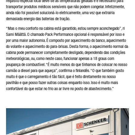
requisito especial local deve-se às temperaturas geladas e é necessário para
transportar produtos médicos sensíveis que não podem congelar. Infelizmente,
ainda não foi possível solucioná-lo eletricamente, uma vez que extrairia
demasiada energia das baterias de tração.
“Mas o meu conforto na cabina está garantido, estou sempre aconchegado”, ri
Sami Määttä. O chamado Pack Performance opcional é responsável por isso e
por uma maior autonomia. É composto por aquecimento do banco, aquecimento
do volante e aquecimento do para-brisas. Desta forma, o aquecimento normal da
cabina pode permanecer completamente desligado, dependendo das condições
meteorológicas, ou, como neste caso, funcionar apenas a 18 graus com
poupança de combustível. “É muito menos do que tínhamos de colocar no nosso
camião a diesel para que aqueça”, confirma o finlandês. “O que também gosto
muito é que o carregamento é tão fácil, que é feito diretamente no nosso
pavilhão e que posso fazer outras coisas enquanto isso. Isso é muito mais
confortável do que estar no frio ao ar livre no posto de abastecimento.”