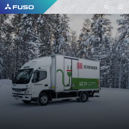
CONTACTO
FUSO EUROPE
CONTACTO
Tem perguntas? Envie-nos o seu pedido
através deste formulário de contacto.
PRIMEIRO NOME*
APELIDO*