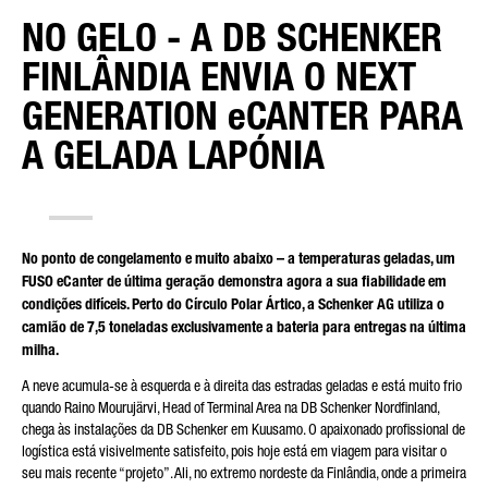
NO GELO - A DB SCHENKER
DISTRITO
FINLÂNDIA ENVIA O NEXT
GENERATION eCANTER PARA
A GELADA LAPÓNIA
TIPO DE PEDIDO*
No ponto de congelamento e muito abaixo – a temperaturas geladas, um
FUSO eCanter de última geração demonstra agora a sua fiabilidade em
CORREIO ELECTRÓNICO*
condições difíceis. Perto do Círculo Polar Ártico, a Schenker AG utiliza o
camião de 7,5 toneladas exclusivamente a bateria para entregas na última
milha.
A neve acumula-se à esquerda e à direita das estradas geladas e está muito frio
quando Raino Mourujärvi, Head of Terminal Area na DB Schenker Nordfinland,
NÚMERO DE TELEFONE*
chega às instalações da DB Schenker em Kuusamo. O apaixonado profissional de
logística está visivelmente satisfeito, pois hoje está em viagem para visitar o
seu mais recente “projeto”. Ali, no extremo nordeste da Finlândia, onde a primeira