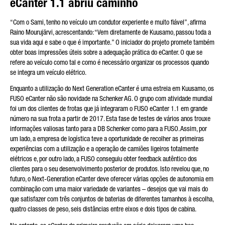
eCanter 1.1 abriu caminho
“Com o Sami, tenho no veículo um condutor experiente e muito fiável”, afirma
Raino Mourujärvi, acrescentando: “Vem diretamente de Kuusamo, passou toda a
sua vida aqui e sabe o que é importante.” O iniciador do projeto promete também
obter boas impressões úteis sobre a adequação prática do eCanter. O que se
refere ao veículo como tal e como é necessário organizar os processos quando
se integra um veículo elétrico.
Enquanto a utilização do Next Generation eCanter é uma estreia em Kuusamo, os
FUSO eCanter não são novidade na Schenker AG. O grupo com atividade mundial
foi um dos clientes de frotas que já integraram o FUSO eCanter 1.1 em grande
número na sua frota a partir de 2017. Esta fase de testes de vários anos trouxe
informações valiosas tanto para a DB Schenker como para a FUSO. Assim, por
um lado, a empresa de logística teve a oportunidade de recolher as primeiras
experiências com a utilização e a operação de camiões ligeiros totalmente
elétricos e, por outro lado, a FUSO conseguiu obter feedback autêntico dos
clientes para o seu desenvolvimento posterior de produtos. Isto revelou que, no
futuro, o Next-Generation eCanter deve oferecer várias opções de autonomia em
combinação com uma maior variedade de variantes – desejos que vai mais do
que satisfazer com três conjuntos de baterias de diferentes tamanhos à escolha,
quatro classes de peso, seis distâncias entre eixos e dois tipos de cabina.