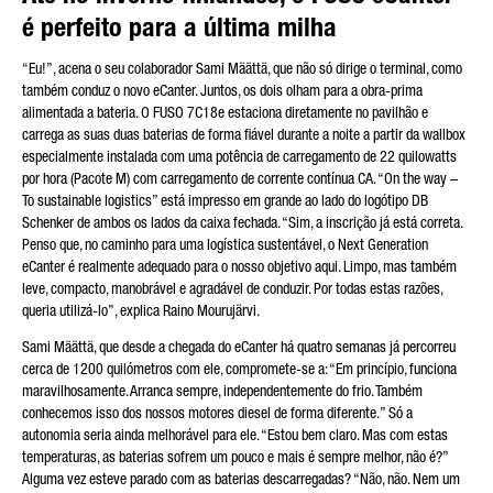
é perfeito para a última milha
“Eu!”, acena o seu colaborador Sami Määttä, que não só dirige o terminal, como
também conduz o novo eCanter. Juntos, os dois olham para a obra-prima
alimentada a bateria. O FUSO 7C18e estaciona diretamente no pavilhão e
carrega as suas duas baterias de forma fiável durante a noite a partir da wallbox
especialmente instalada com uma potência de carregamento de 22 quilowatts
por hora (Pacote M) com carregamento de corrente contínua CA. “On the way –
To sustainable logistics” está impresso em grande ao lado do logótipo DB
Schenker de ambos os lados da caixa fechada. “Sim, a inscrição já está correta.
Penso que, no caminho para uma logística sustentável, o Next Generation
eCanter é realmente adequado para o nosso objetivo aqui. Limpo, mas também
leve, compacto, manobrável e agradável de conduzir. Por todas estas razões,
queria utilizá-lo”, explica Raino Mourujärvi.
Sami Määttä, que desde a chegada do eCanter há quatro semanas já percorreu
cerca de 1200 quilómetros com ele, compromete-se a: “Em princípio, funciona
maravilhosamente. Arranca sempre, independentemente do frio. Também
conhecemos isso dos nossos motores diesel de forma diferente.” Só a
autonomia seria ainda melhorável para ele. “Estou bem claro. Mas com estas
temperaturas, as baterias sofrem um pouco e mais é sempre melhor, não é?”
Alguma vez esteve parado com as baterias descarregadas? “Não, não. Nem um