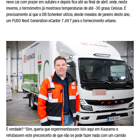
neve cai com prazer em outubro e depois fica até ao final de abril. onde, neste
inverno, o termómetro já mostrava temperaturas de até -30 graus Celsius. É
A SUA MENSAGEM (OPCIONAL)
precisamente aí que a DB Schenker utiliza, desde meados de janeiro deste ano,
um FUSO Next Generation eCanter 7,49 T para o fornecimento urbano.
* O campo é obrigatório
Processaremos, armazenaremos e utilizaremos
cuidadosamente os seus dados de acordo com as disposições
legais sobre protecção de dados, em conformidade com o seu
consentimento, apenas com a finalidade de processar a sua
consulta. Mais detalhes sobre o processamento dos seus
dados pessoais pela Daimler Truck AG, bem como
informações detalhadas sobre os seus direitos, podem ser
encontrados online nas informações sobre protecção de
dados.
É verdade? “Sim, queria que experimentassem isto aqui em Kuusamo e
refutassem este preconceito de que não se pode fazer nada com um camião