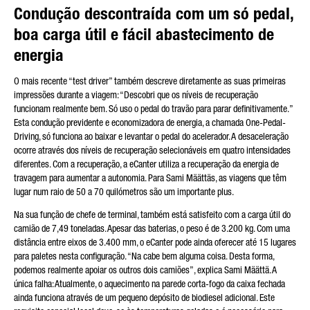
Condução descontraída com um só pedal,
boa carga útil e fácil abastecimento de
energia
O mais recente “test driver” também descreve diretamente as suas primeiras
impressões durante a viagem: “Descobri que os níveis de recuperação
funcionam realmente bem. Só uso o pedal do travão para parar definitivamente.”
Esta condução previdente e economizadora de energia, a chamada One-Pedal-
Driving, só funciona ao baixar e levantar o pedal do acelerador. A desaceleração
ocorre através dos níveis de recuperação selecionáveis em quatro intensidades
diferentes. Com a recuperação, a eCanter utiliza a recuperação da energia de
travagem para aumentar a autonomia. Para Sami Määttäs, as viagens que têm
lugar num raio de 50 a 70 quilómetros são um importante plus.
Na sua função de chefe de terminal, também está satisfeito com a carga útil do
camião de 7,49 toneladas. Apesar das baterias, o peso é de 3.200 kg. Com uma
distância entre eixos de 3.400 mm, o eCanter pode ainda oferecer até 15 lugares
para paletes nesta configuração. “Na cabe bem alguma coisa. Desta forma,
podemos realmente apoiar os outros dois camiões”, explica Sami Määttä. A
única falha: Atualmente, o aquecimento na parede corta-fogo da caixa fechada
ainda funciona através de um pequeno depósito de biodiesel adicional. Este