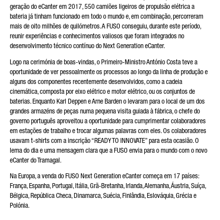
geração do eCanter em 2017, 550 camiões ligeiros de propulsão elétrica a
bateria já tinham funcionado em todo o mundo e, em combinação, percorreram
mais de oito milhões de quilómetros. A FUSO conseguiu, durante este período,
reunir experiências e conhecimentos valiosos que foram integrados no
desenvolvimento técnico contínuo do Next Generation eCanter.
Logo na cerimónia de boas-vindas, o Primeiro-Ministro António Costa teve a
oportunidade de ver pessoalmente os processos ao longo da linha de produção e
alguns dos componentes recentemente desenvolvidos, como a cadeia
cinemática, composta por eixo elétrico e motor elétrico, ou os conjuntos de
baterias. Enquanto Karl Deppen e Arne Barden o levaram para o local de um dos
grandes armazéns de peças numa pequena visita guiada à fábrica, o chefe do
governo português aproveitou a oportunidade para cumprimentar colaboradores
em estações de trabalho e trocar algumas palavras com eles. Os colaboradores
usavam t-shirts com a inscrição “READY TO INNOVATE” para esta ocasião. O
lema do dia e uma mensagem clara que a FUSO envia para o mundo com o novo
eCanter do Tramagal.
Na Europa, a venda do FUSO Next Generation eCanter começa em 17 países:
França, Espanha, Portugal, Itália, Grã-Bretanha, Irlanda, Alemanha, Áustria, Suíça,
Bélgica, República Checa, Dinamarca, Suécia, Finlândia, Eslováquia, Grécia e
Polónia.