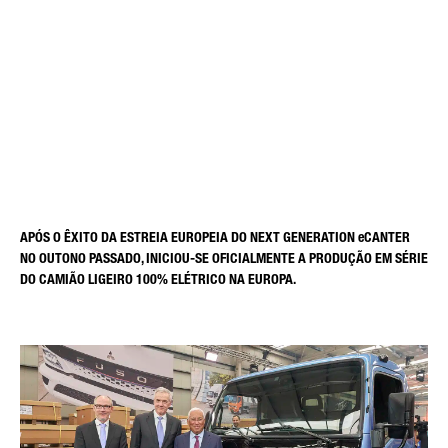
EM SÉRIE. FUSO CELEBRA O
DISTRITO
INÍCIO DA PRODUÇÃO DO
NEXT GENERATION
eCANTER.
TIPO DE PEDIDO*
APÓS O ÊXITO DA ESTREIA EUROPEIA DO NEXT GENERATION eCANTER
NO OUTONO PASSADO, INICIOU-SE OFICIALMENTE A PRODUÇÃO EM SÉRIE
CORREIO ELECTRÓNICO*
DO CAMIÃO LIGEIRO 100% ELÉTRICO NA EUROPA.
NÚMERO DE TELEFONE*