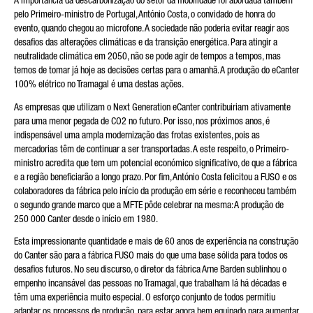
A importância da descarbonização do setor da mobilidade foi abordada também
pelo Primeiro-ministro de Portugal, António Costa, o convidado de honra do
evento, quando chegou ao microfone. A sociedade não poderia evitar reagir aos
desafios das alterações climáticas e da transição energética. Para atingir a
neutralidade climática em 2050, não se pode agir de tempos a tempos, mas
temos de tomar já hoje as decisões certas para o amanhã. A produção do eCanter
100% elétrico no Tramagal é uma destas ações.
As empresas que utilizam o Next Generation eCanter contribuiriam ativamente
para uma menor pegada de CO2 no futuro. Por isso, nos próximos anos, é
indispensável uma ampla modernização das frotas existentes, pois as
mercadorias têm de continuar a ser transportadas. A este respeito, o Primeiro-
ministro acredita que tem um potencial económico significativo, de que a fábrica
e a região beneficiarão a longo prazo. Por fim, António Costa felicitou a FUSO e os
colaboradores da fábrica pelo início da produção em série e reconheceu também
o segundo grande marco que a MFTE pôde celebrar na mesma: A produção de
250 000 Canter desde o início em 1980.
Esta impressionante quantidade e mais de 60 anos de experiência na construção
do Canter são para a fábrica FUSO mais do que uma base sólida para todos os
desafios futuros. No seu discurso, o diretor da fábrica Arne Barden sublinhou o
empenho incansável das pessoas no Tramagal, que trabalham lá há décadas e
têm uma experiência muito especial. O esforço conjunto de todos permitiu
adaptar os processos de produção, para estar agora bem equipado para aumentar