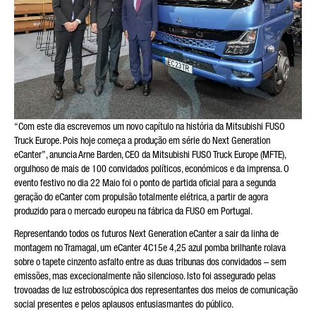
A SUA MENSAGEM (OPCIONAL)
“Com este dia escrevemos um novo capítulo na história da Mitsubishi FUSO
Truck Europe. Pois hoje começa a produção em série do Next Generation
eCanter”, anuncia Arne Barden, CEO da Mitsubishi FUSO Truck Europe (MFTE),
* O campo é obrigatório
orgulhoso de mais de 100 convidados políticos, económicos e da imprensa. O
Processaremos, armazenaremos e utilizaremos
evento festivo no dia 22 Maio foi o ponto de partida oficial para a segunda
cuidadosamente os seus dados de acordo com as disposições
geração do eCanter com propulsão totalmente elétrica, a partir de agora
legais sobre protecção de dados, em conformidade com o seu
produzido para o mercado europeu na fábrica da FUSO em Portugal.
consentimento, apenas com a finalidade de processar a sua
consulta. Mais detalhes sobre o processamento dos seus
dados pessoais pela Daimler Truck AG, bem como
Representando todos os futuros Next Generation eCanter a sair da linha de
informações detalhadas sobre os seus direitos, podem ser
montagem no Tramagal, um eCanter 4C15e 4,25 azul pomba brilhante rolava
encontrados online nas informações sobre protecção de
sobre o tapete cinzento asfalto entre as duas tribunas dos convidados – sem
dados.
emissões, mas excecionalmente não silencioso. Isto foi assegurado pelas
trovoadas de luz estroboscópica dos representantes dos meios de comunicação
social presentes e pelos aplausos entusiasmantes do público.