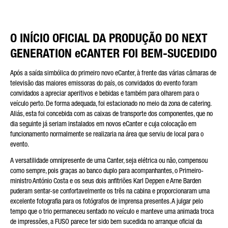
O INÍCIO OFICIAL DA PRODUÇÃO DO NEXT
GENERATION eCANTER FOI BEM-SUCEDIDO
Após a saída simbólica do primeiro novo eCanter, à frente das várias câmaras de
televisão das maiores emissoras do país, os convidados do evento foram
convidados a apreciar aperitivos e bebidas e também para olharem para o
veículo perto. De forma adequada, foi estacionado no meio da zona de catering.
Aliás, esta foi concebida com as caixas de transporte dos componentes, que no
dia seguinte já seriam instalados em novos eCanter e cuja colocação em
funcionamento normalmente se realizaria na área que serviu de local para o
evento.
A versatilidade omnipresente de uma Canter, seja elétrica ou não, compensou
como sempre, pois graças ao banco duplo para acompanhantes, o Primeiro-
ministro António Costa e os seus dois anfitriões Karl Deppen e Arne Barden
puderam sentar-se confortavelmente os três na cabina e proporcionaram uma
excelente fotografia para os fotógrafos de imprensa presentes. A julgar pelo
tempo que o trio permaneceu sentado no veículo e manteve uma animada troca
de impressões, a FUSO parece ter sido bem sucedida no arranque oficial da