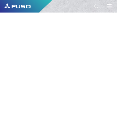
CONTACTO
FUSO EUROPE
CONTACTO
Tem perguntas? Envie-nos o seu pedido
através deste formulário de contacto.
PRIMEIRO NOME*
APELIDO*